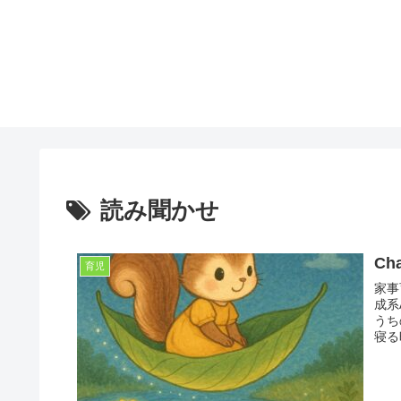
読み聞かせ
C
育児
家事
成系
うち
寝る